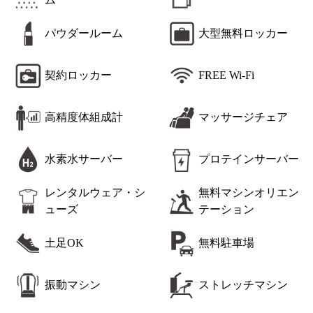
パウダールーム
大型無料ロッカー
契約ロッカー
FREE Wi-Fi
高精度体組成計
マッサージチェア
水素水サーバー
プロテインサーバー
レンタルウェア・シ
無料マシンオリエン
ューズ
テーション
土足OK
無料駐車場
振動マシン
ストレッチマシン