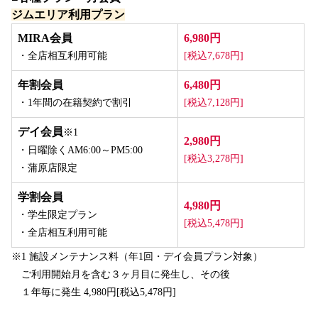
ジムエリア利用プラン
MIRA会員
6,980円
・全店相互利用可能
[税込7,678円]
年割会員
6,480円
・1年間の在籍契約で割引
[税込7,128円]
デイ会員
※1
2,980円
・日曜除くAM6:00～PM5:00
[税込3,278円]
・蒲原店限定
学割会員
4,980円
・学生限定プラン
[税込5,478円]
・全店相互利用可能
※1 施設メンテナンス料（年1回・デイ会員プラン対象）
　ご利用開始月を含む３ヶ月目に発生し、その後
　１年毎に発生 4,980円[税込5,478円]