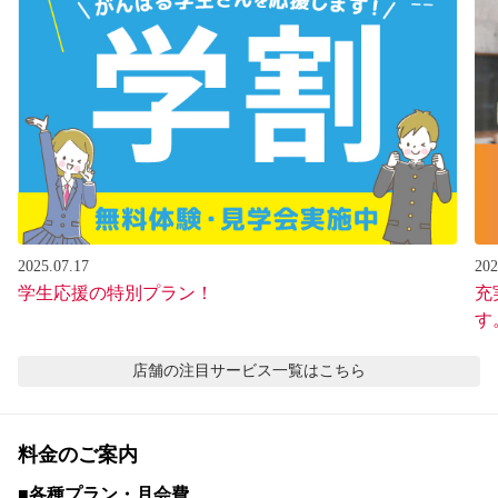
2025.07.17
202
学生応援の特別プラン！
充
す
店舗の注目サービス
一覧はこちら
料金のご案内
■各種プラン・月会費