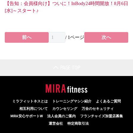
【告知：会員様向け】ついに！InBody24時間開放！8月6日
[水]～スタート♪
前へ
/
1
ページ
次へ
PAGE TOP
ミラフィットネスとは
トレーニングマシン紹介
よくあるご質問
相互利用について
カウンセリング
万全のセキュリティ
MIRA 安心サポートW
法人会員のご案内
フランチャイズ加盟店募集
運営会社
特定商取引法