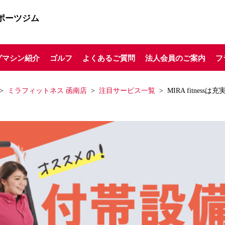
ポーツジム
グマシン紹介
ゴルフ
よくあるご質問
法人会員のご案内
フ
ミラフィットネス 函南店
注目サービス一覧
MIRA fitne