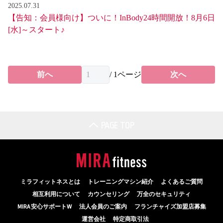
2025.07.31
【告知：会員様向け】ついに！InBody24時間開放！8月6日
[水]～スタート♪
前へ
/
1
ページ
次へ
PAGE TOP
ミラフィットネスとは
トレーニングマシン紹介
よくあるご質問
相互利用について
カウンセリング
万全のセキュリティ
MIRA 安心サポートW
法人会員のご案内
フランチャイズ加盟店募集
運営会社
特定商取引法